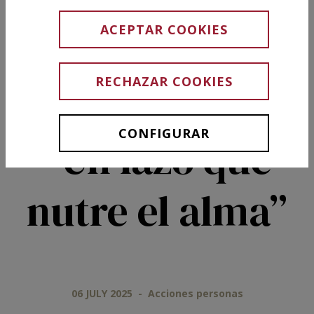
Serenidad.
ACEPTAR COOKIES
Sesión 28: Día
RECHAZAR COOKIES
de los Abuelos
CONFIGURAR
“Un lazo que
nutre el alma”
06 JULY 2025
-
Acciones personas