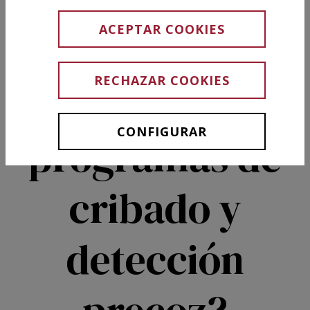
qué es tan
ACEPTAR COOKIES
importante
RECHAZAR COOKIES
participar en
CONFIGURAR
programas de
cribado y
detección