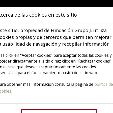
cerca de las cookies en este sitio
IÉNES SOMOS
OBJETIVOS
COMUNICA
ste sitio, propiedad de Fundación Grupo J, utiliza
ookies propias y de terceros que permiten mejorar
a usabilidad de navegación y recopilar información.
VER TODOS LOS ARTÍCULOS
az click en "Aceptar cookies" para aceptar todas las cookies y
cceder directamente al sitio o haz click en "Rechazar cookies"
n el caso que desees aceptar únicamente las cookies
d es lo Prim
senciales para el funcionamiento básico del sitio web.
ara obtener más información consulta la página de
política de
ookies
del Cáncer de