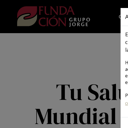
Pasar al contenido principal
A
QU
E
c
l
H
a
e
Tu Salu
e
P
c
Mundial 