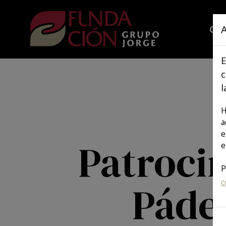
Pasar al contenido principal
A
QU
E
c
l
H
a
e
Patroci
e
P
c
Pádel