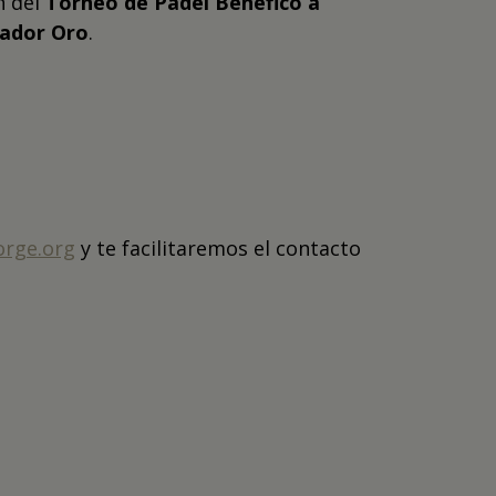
n del
Torneo de Pádel Benéfico a
nador Oro
.
orge.org
y te facilitaremos el contacto