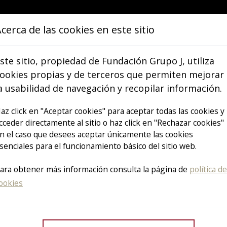
cerca de las cookies en este sitio
IÉNES SOMOS
OBJETIVOS
COMUNICA
ste sitio, propiedad de Fundación Grupo J, utiliza
ookies propias y de terceros que permiten mejorar
a usabilidad de navegación y recopilar información.
VER TODOS LOS ARTÍCULOS
az click en "Aceptar cookies" para aceptar todas las cookies y
cceder directamente al sitio o haz click en "Rechazar cookies"
n el caso que desees aceptar únicamente las cookies
namos el 2º T
senciales para el funcionamiento básico del sitio web.
ara obtener más información consulta la página de
política de
ookies
 Benéfico In