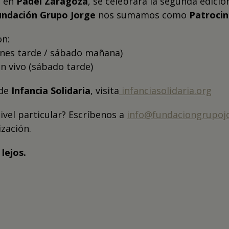
, en
Pádel Zaragoza
, se celebrará la segunda edició
undación Grupo Jorge
nos sumamos como
Patroci
on:
ernes tarde / sábado mañana)
en vivo (sábado tarde)
 de
Infancia Solidaria
, visita
infanciasolidaria.org
ivel particular? Escríbenos a
info@fundaciongrupoj
zación.
lejos.